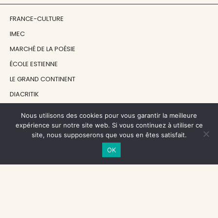
FRANCE-CULTURE
IMEC
MARCHÉ DE LA POÉSIE
ÉCOLE ESTIENNE
LE GRAND CONTINENT
DIACRITIK
EN ATTENDANT NADEAU
Nous utilisons des cookies pour vous garantir la meilleure
expérience sur notre site web. Si vous continuez à utiliser ce
site, nous supposerons que vous en êtes satisfait.
NOS SOUTIENS
OK
CENTRE NATIONAL DU LIVRE
RÉGION ÎLE-DE-FRANCE
MAIRIE PARIS CENTRE
FONDATION FMSH