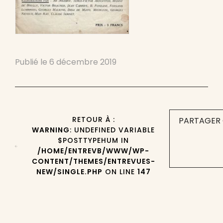
Publié le
6 décembre 2019
RETOUR À :
PARTAGER 
WARNING
: UNDEFINED VARIABLE
$POSTTYPEHUM IN
/HOME/ENTREVB/WWW/WP-
CONTENT/THEMES/ENTREVUES-
NEW/SINGLE.PHP
ON LINE
147