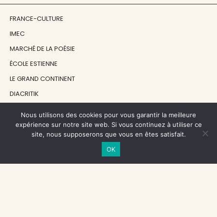
FRANCE-CULTURE
IMEC
MARCHÉ DE LA POÉSIE
ÉCOLE ESTIENNE
LE GRAND CONTINENT
DIACRITIK
EN ATTENDANT NADEAU
Nous utilisons des cookies pour vous garantir la meilleure
expérience sur notre site web. Si vous continuez à utiliser ce
site, nous supposerons que vous en êtes satisfait.
NOS SOUTIENS
OK
CENTRE NATIONAL DU LIVRE
RÉGION ÎLE-DE-FRANCE
MAIRIE PARIS CENTRE
FONDATION FMSH