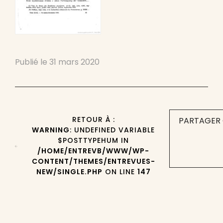
Publié le
31 mars 2020
RETOUR À :
PARTAGER 
WARNING
: UNDEFINED VARIABLE
$POSTTYPEHUM IN
/HOME/ENTREVB/WWW/WP-
CONTENT/THEMES/ENTREVUES-
NEW/SINGLE.PHP
ON LINE
147