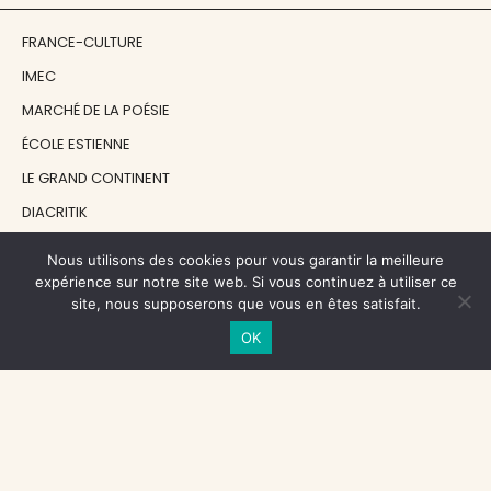
FRANCE-CULTURE
IMEC
MARCHÉ DE LA POÉSIE
ÉCOLE ESTIENNE
LE GRAND CONTINENT
DIACRITIK
EN ATTENDANT NADEAU
Nous utilisons des cookies pour vous garantir la meilleure
expérience sur notre site web. Si vous continuez à utiliser ce
site, nous supposerons que vous en êtes satisfait.
NOS SOUTIENS
OK
CENTRE NATIONAL DU LIVRE
RÉGION ÎLE-DE-FRANCE
MAIRIE PARIS CENTRE
FONDATION FMSH