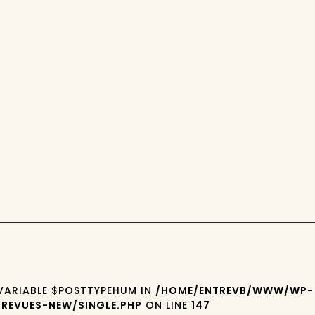
 VARIABLE $POSTTYPEHUM IN
/HOME/ENTREVB/WWW/WP-
REVUES-NEW/SINGLE.PHP
ON LINE
147