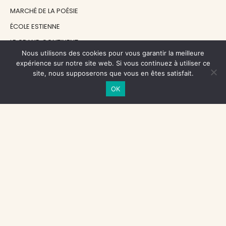
MARCHÉ DE LA POÉSIE
ÉCOLE ESTIENNE
LE GRAND CONTINENT
Nous utilisons des cookies pour vous garantir la meilleure
DIACRITIK
expérience sur notre site web. Si vous continuez à utiliser ce
EN ATTENDANT NADEAU
site, nous supposerons que vous en êtes satisfait.
OK
NOS SOUTIENS
CENTRE NATIONAL DU LIVRE
RÉGION ÎLE-DE-FRANCE
MAIRIE PARIS CENTRE
FONDATION FMSH
FONDATION JAN MICHALSKI
© 1998 - 2026, ENT'REVUES