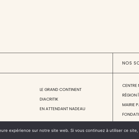
NOS S
CENTRE 
LE GRAND CONTINENT
RÉGION 
DIACRITIK
MAIRIE 
EN ATTENDANT NADEAU
FONDAT
FONDATI
eure expérience sur notre site web. Si vous continuez à utiliser ce sit