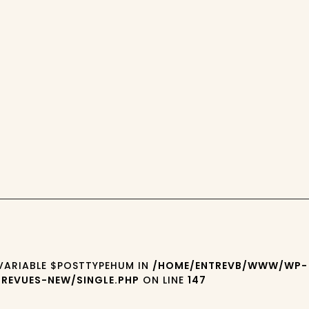
 VARIABLE $POSTTYPEHUM IN
/HOME/ENTREVB/WWW/WP-
REVUES-NEW/SINGLE.PHP
ON LINE
147