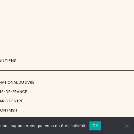
OUTIENS
NATIONAL DU LIVRE
ÎLE-DE-FRANCE
PARIS CENTRE
ION FMSH
ON JAN MICHALSKI
e, nous supposerons que vous en êtes satisfait.
OK
© 1998 - 2026, ENT'REVUES