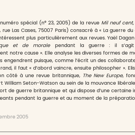
 numéro spécial (n° 23, 2005) de la revue
Mil neuf cent,
, rue Las Cases, 75007 Paris) consacré à « La guerre du dr
’intéressent plus particulièrement aux revues. Yaël Daga
que et de morale
pendant la guerre : il s’agit 
nt notre cause ». Elle analyse les diverses formes de mob
es engendrent puisque, comme l’écrit un des collaborate
nd, il faut « d’abord vaincre, ensuite philosopher ». E
on côté à une revue britannique,
The New Europe
, fo
ert William Seton-Watson au sein de la mouvance libérale 
ffort de guerre britannique et qui dispose d’une certaine 
igeants pendant la guerre et au moment de la préparatio
embre 2005