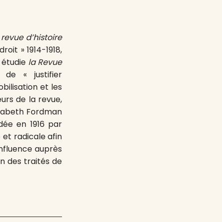
 revue d’histoire
oit » 1914-1918,
n étudie
la Revue
de « justifier
ilisation et les
urs de la revue,
lisabeth Fordman
ndée en 1916 par
et radicale afin
influence auprès
n des traités de