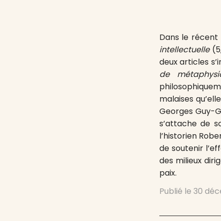
Dans le récent
intellectuelle
(5
deux articles s
de métaphysi
philosophiqueme
malaises qu’ell
Georges Guy-Gra
s’attache de s
l’historien Rob
de soutenir l’e
des milieux dir
paix.
Publié le
30 déc