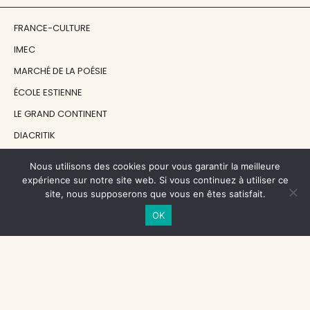
FRANCE-CULTURE
IMEC
MARCHÉ DE LA POÉSIE
ÉCOLE ESTIENNE
LE GRAND CONTINENT
DIACRITIK
EN ATTENDANT NADEAU
Nous utilisons des cookies pour vous garantir la meilleure
expérience sur notre site web. Si vous continuez à utiliser ce
site, nous supposerons que vous en êtes satisfait.
NOS SOUTIENS
OK
CENTRE NATIONAL DU LIVRE
RÉGION ÎLE-DE-FRANCE
MAIRIE PARIS CENTRE
FONDATION FMSH