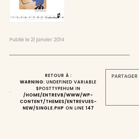
Publié le
21 janvier 2014
RETOUR À :
PARTAGER 
WARNING
: UNDEFINED VARIABLE
$POSTTYPEHUM IN
/HOME/ENTREVB/WWW/WP-
CONTENT/THEMES/ENTREVUES-
NEW/SINGLE.PHP
ON LINE
147