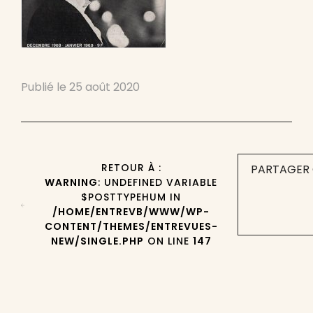
Publié le
25 août 2020
RETOUR À :
PARTAGER 
WARNING
: UNDEFINED VARIABLE
$POSTTYPEHUM IN
/HOME/ENTREVB/WWW/WP-
CONTENT/THEMES/ENTREVUES-
NEW/SINGLE.PHP
ON LINE
147