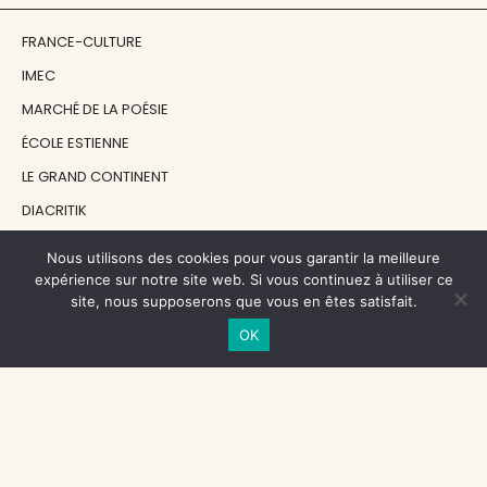
FRANCE-CULTURE
IMEC
MARCHÉ DE LA POÉSIE
ÉCOLE ESTIENNE
LE GRAND CONTINENT
DIACRITIK
EN ATTENDANT NADEAU
Nous utilisons des cookies pour vous garantir la meilleure
expérience sur notre site web. Si vous continuez à utiliser ce
site, nous supposerons que vous en êtes satisfait.
NOS SOUTIENS
OK
CENTRE NATIONAL DU LIVRE
RÉGION ÎLE-DE-FRANCE
MAIRIE PARIS CENTRE
FONDATION FMSH