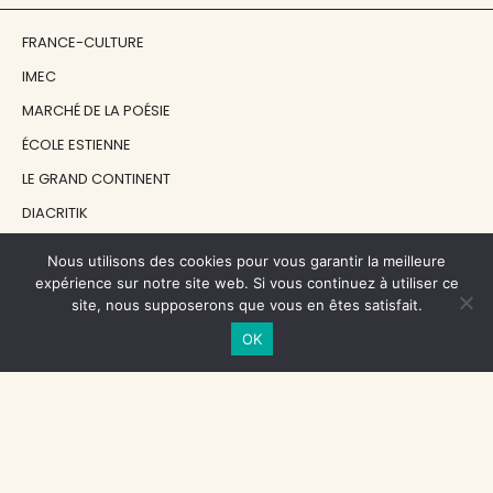
FRANCE-CULTURE
IMEC
MARCHÉ DE LA POÉSIE
ÉCOLE ESTIENNE
LE GRAND CONTINENT
DIACRITIK
EN ATTENDANT NADEAU
Nous utilisons des cookies pour vous garantir la meilleure
expérience sur notre site web. Si vous continuez à utiliser ce
site, nous supposerons que vous en êtes satisfait.
NOS SOUTIENS
OK
CENTRE NATIONAL DU LIVRE
RÉGION ÎLE-DE-FRANCE
MAIRIE PARIS CENTRE
FONDATION FMSH