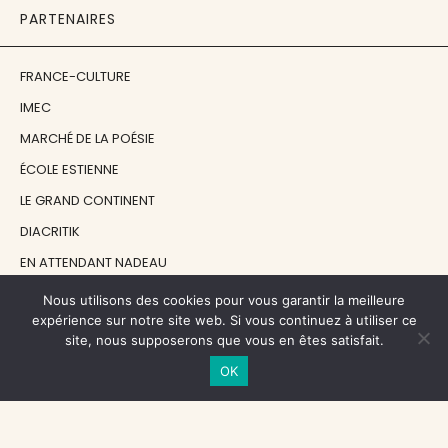
PARTENAIRES
FRANCE-CULTURE
IMEC
MARCHÉ DE LA POÉSIE
ÉCOLE ESTIENNE
LE GRAND CONTINENT
DIACRITIK
EN ATTENDANT NADEAU
Nous utilisons des cookies pour vous garantir la meilleure
NOS SOUTIENS
expérience sur notre site web. Si vous continuez à utiliser ce
site, nous supposerons que vous en êtes satisfait.
OK
CENTRE NATIONAL DU LIVRE
RÉGION ÎLE-DE-FRANCE
MAIRIE PARIS CENTRE