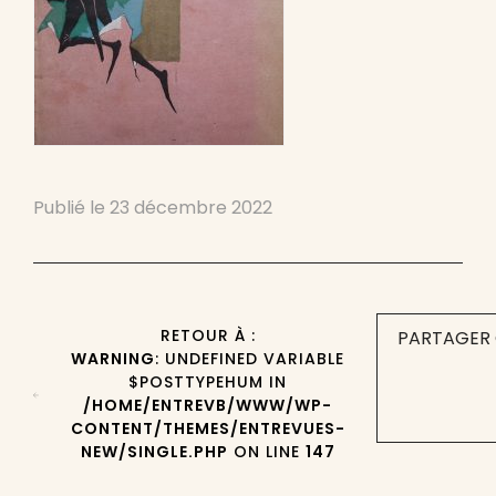
Publié le
23 décembre 2022
RETOUR À :
PARTAGER 
WARNING
: UNDEFINED VARIABLE
$POSTTYPEHUM IN
/HOME/ENTREVB/WWW/WP-
CONTENT/THEMES/ENTREVUES-
NEW/SINGLE.PHP
ON LINE
147