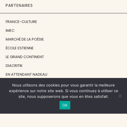
PARTENAIRES
FRANCE-CULTURE
IMEC
MARCHÉ DE LA POÉSIE
ÉCOLE ESTIENNE
LE GRAND CONTINENT
DIACRITIK
EN ATTENDANT NADEAU
Nous utilisons des cookies pour vous garantir la meilleure
NOS SOUTIENS
expérience sur notre site web. Si vous continuez à utiliser ce
site, nous supposerons que vous en êtes satisfait.
OK
CENTRE NATIONAL DU LIVRE
RÉGION ÎLE-DE-FRANCE
MAIRIE PARIS CENTRE