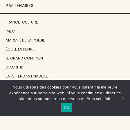
PARTENAIRES
FRANCE-CULTURE
IMEC
MARCHÉ DE LA POÉSIE
ÉCOLE ESTIENNE
LE GRAND CONTINENT
DIACRITIK
EN ATTENDANT NADEAU
Nous utilisons des cookies pour vous garantir la meilleure
NOS SOUTIENS
expérience sur notre site web. Si vous continuez à utiliser ce
site, nous supposerons que vous en êtes satisfait.
OK
CENTRE NATIONAL DU LIVRE
RÉGION ÎLE-DE-FRANCE
MAIRIE PARIS CENTRE