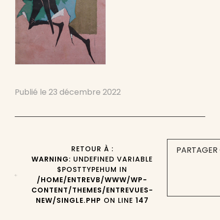
Publié le
23 décembre 2022
RETOUR À :
PARTAGER 
WARNING
: UNDEFINED VARIABLE
$POSTTYPEHUM IN
/HOME/ENTREVB/WWW/WP-
CONTENT/THEMES/ENTREVUES-
NEW/SINGLE.PHP
ON LINE
147