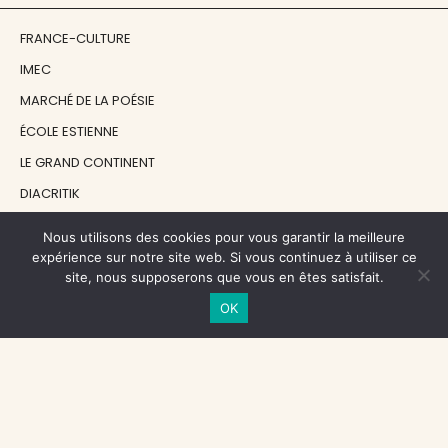
FRANCE-CULTURE
IMEC
MARCHÉ DE LA POÉSIE
ÉCOLE ESTIENNE
LE GRAND CONTINENT
DIACRITIK
EN ATTENDANT NADEAU
Nous utilisons des cookies pour vous garantir la meilleure
expérience sur notre site web. Si vous continuez à utiliser ce
site, nous supposerons que vous en êtes satisfait.
NOS SOUTIENS
OK
CENTRE NATIONAL DU LIVRE
RÉGION ÎLE-DE-FRANCE
MAIRIE PARIS CENTRE
FONDATION FMSH