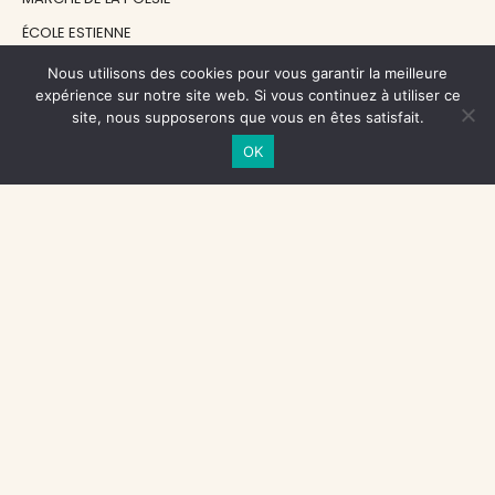
ÉCOLE ESTIENNE
LE GRAND CONTINENT
Nous utilisons des cookies pour vous garantir la meilleure
expérience sur notre site web. Si vous continuez à utiliser ce
DIACRITIK
site, nous supposerons que vous en êtes satisfait.
EN ATTENDANT NADEAU
OK
NOS SOUTIENS
CENTRE NATIONAL DU LIVRE
RÉGION ÎLE-DE-FRANCE
MAIRIE PARIS CENTRE
FONDATION FMSH
FONDATION JAN MICHALSKI
© 1998 - 2026, ENT'REVUES