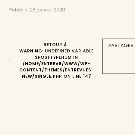
Publié le
28 janvier 2020
RETOUR À :
PARTAGER 
WARNING
: UNDEFINED VARIABLE
$POSTTYPEHUM IN
/HOME/ENTREVB/WWW/WP-
CONTENT/THEMES/ENTREVUES-
NEW/SINGLE.PHP
ON LINE
147