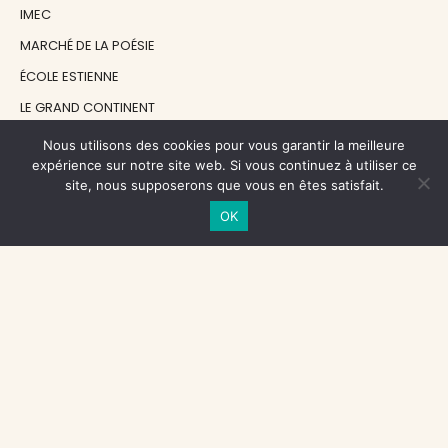
IMEC
MARCHÉ DE LA POÉSIE
ÉCOLE ESTIENNE
LE GRAND CONTINENT
DIACRITIK
Nous utilisons des cookies pour vous garantir la meilleure
expérience sur notre site web. Si vous continuez à utiliser ce
EN ATTENDANT NADEAU
site, nous supposerons que vous en êtes satisfait.
OK
NOS SOUTIENS
CENTRE NATIONAL DU LIVRE
RÉGION ÎLE-DE-FRANCE
MAIRIE PARIS CENTRE
FONDATION FMSH
FONDATION JAN MICHALSKI