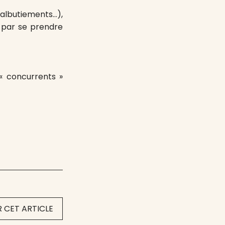
balbutiements…),
r par se prendre
 « concurrents »
 CET ARTICLE