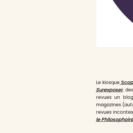
Le kiosque
Scop
Surexposer
, de
revues un blo
magazines (autr
revues incontes
le Philosophoir