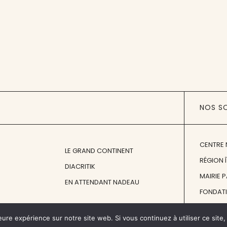
NOS S
CENTRE 
LE GRAND CONTINENT
RÉGION 
DIACRITIK
MAIRIE 
EN ATTENDANT NADEAU
FONDAT
FONDATI
eure expérience sur notre site web. Si vous continuez à utiliser ce sit