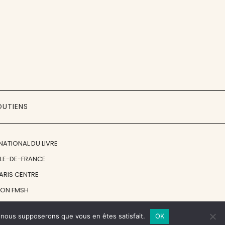
OUTIENS
NATIONAL DU LIVRE
ÎLE-DE-FRANCE
PARIS CENTRE
ION FMSH
ON JAN MICHALSKI
e, nous supposerons que vous en êtes satisfait.
OK
© 1998 - 2026, ENT'REVUES