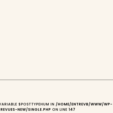
 VARIABLE $POSTTYPEHUM IN
/HOME/ENTREVB/WWW/WP-
REVUES-NEW/SINGLE.PHP
ON LINE
147