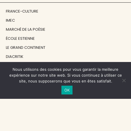
FRANCE-CULTURE
IMEC
MARCHÉ DE LA POÉSIE
ÉCOLE ESTIENNE
LE GRAND CONTINENT
DIACRITIK
EN ATTENDANT NADEAU
Nous utilisons des cookies pour vous garantir la meilleure
expérience sur notre site web. Si vous continuez à utiliser ce
site, nous supposerons que vous en êtes satisfait.
NOS SOUTIENS
OK
CENTRE NATIONAL DU LIVRE
RÉGION ÎLE-DE-FRANCE
MAIRIE PARIS CENTRE
FONDATION FMSH