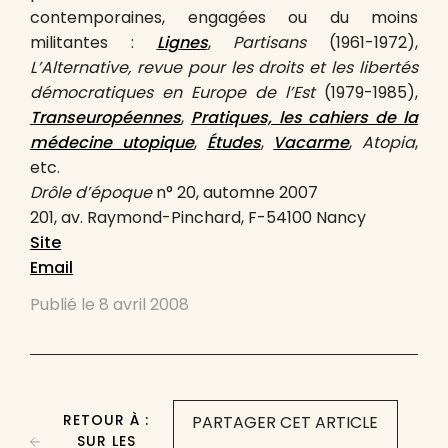
contemporaines, engagées ou du moins
militantes :
Lignes
,
Partisans
(1961-1972),
L’Alternative, revue pour les droits et les libertés
démocratiques en Europe de l’Est
(1979-1985),
Transeuropéennes
,
Pratiques, les cahiers de la
médecine utopique
,
Études
,
Vacarme
,
Atopia
,
etc.
Drôle d’époque
n° 20, automne 2007
201, av. Raymond-Pinchard, F-54100 Nancy
Site
Email
Publié le
8 avril 2008
RETOUR À :
PARTAGER CET ARTICLE
SUR LES