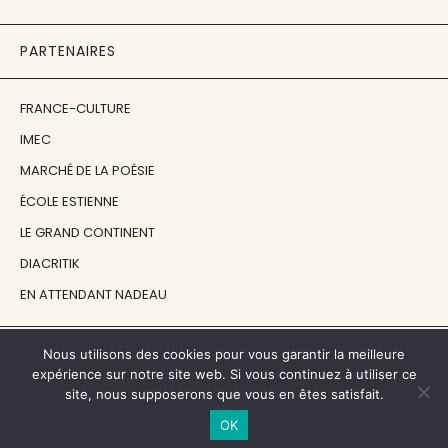
PARTENAIRES
FRANCE-CULTURE
IMEC
MARCHÉ DE LA POÉSIE
ÉCOLE ESTIENNE
LE GRAND CONTINENT
DIACRITIK
EN ATTENDANT NADEAU
NOS SOUTIENS
Nous utilisons des cookies pour vous garantir la meilleure
expérience sur notre site web. Si vous continuez à utiliser ce
site, nous supposerons que vous en êtes satisfait.
CENTRE NATIONAL DU LIVRE
OK
RÉGION ÎLE-DE-FRANCE