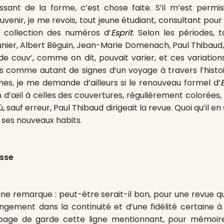
ssant de la forme, c’est chose faite. S’il m’est permis,
uvenir, je me revois, tout jeune étudiant, consultant pou
la collection des numéros d’
Esprit
. Selon les périodes, 
er, Albert Béguin, Jean-Marie Domenach, Paul Thibaud,
e couv’, comme on dit, pouvait varier, et ces variation
 comme autant de signes d’un voyage à travers l’histoi
gnes, je me demande d’ailleurs si le renouveau formel d’
E
n d’œil à celles des couvertures, régulièrement colorées,
 sauf erreur, Paul Thibaud dirigeait la revue. Quoi qu’il en 
 ses nouveaux habits.
sse
ne remarque : peut-être serait-il bon, pour une revue qui 
ngement dans la continuité et d’une fidélité certaine à 
a page de garde cette ligne mentionnant, pour mémoir