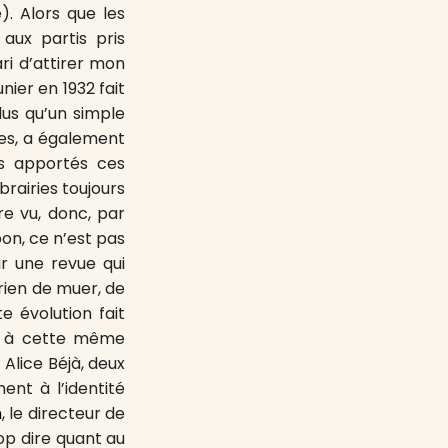
). Alors que les
 aux partis pris
ari d’attirer mon
ier en 1932 fait
lus qu’un simple
ées, a également
s apportés ces
brairies toujours
re vu, donc, par
 bon, ce n’est pas
ur une revue qui
rien de muer, de
 évolution fait
ue à cette même
Alice Béjà, deux
ment à l’identité
n
, le directeur de
rop dire quant au