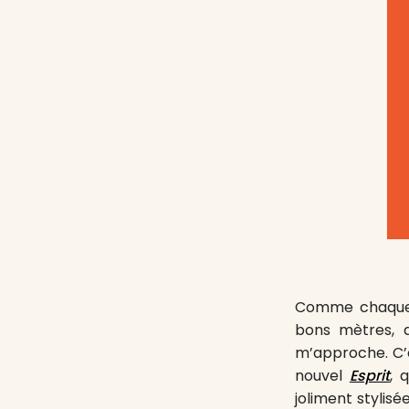
Comme chaque m
bons mètres, qu
m’approche. C’es
nouvel
Esprit
, 
joliment stylis