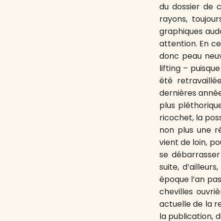
du dossier de c
rayons, toujour
graphiques aud
attention. En c
donc peau neuve
lifting – puisq
été retravaill
dernières années
plus pléthoriqu
ricochet, la poss
non plus une ré
vient de loin, 
se débarrasser
suite, d’aille
époque l’an pas
chevilles ouvriè
actuelle de la r
la publication, 