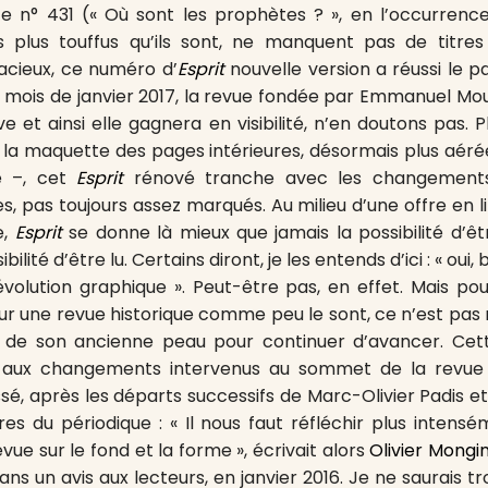
e n° 431 (« Où sont les prophètes ? », en l’occurrence
s plus touffus qu’ils sont, ne manquent pas de titres
acieux, ce numéro d’
Esprit
nouvelle version a réussi le p
e mois de janvier 2017, la revue fondée par Emmanuel Moun
 et ainsi elle gagnera en visibilité, n’en doutons pas. P
ue la maquette des pages intérieures, désormais plus aér
ée –, cet
Esprit
rénové tranche avec les changement
, pas toujours assez marqués. Au milieu d’une offre en li
e,
Esprit
se donne là mieux que jamais la possibilité d’êt
ibilité d’être lu. Certains diront, je les entends d’ici : « oui,
volution graphique ». Peut-être pas, en effet. Mais po
pour une revue historique comme peu le sont, ce n’est pas 
 de son ancienne peau pour continuer d’avancer. Cette
urs, aux changements intervenus au sommet de la rev
sé, après les départs successifs de Marc-Olivier Padis et 
res du périodique : « Il nous faut réfléchir plus intensé
evue sur le fond et la forme », écrivait alors
Olivier Mongi
dans un avis aux lecteurs, en janvier 2016. Je ne saurais t