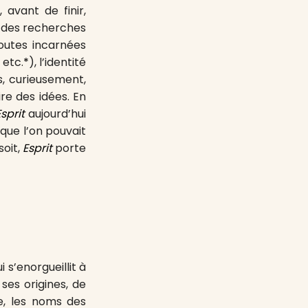
 avant de finir,
r des recherches
toutes incarnées
 etc.
*
), l’identité
s, curieusement,
re des idées. En
sprit
aujourd’hui
 que l’on pouvait
soit,
Esprit
porte
s’enorgueillit à
ses origines, de
e, les noms des