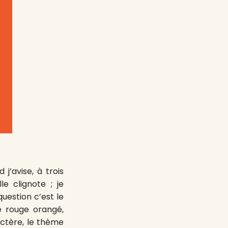
’avise, à trois
le clignote ; je
question c’est le
re rouge orangé,
actère, le thème