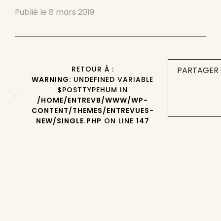
Publié le
8 mars 2019
RETOUR À :
PARTAGER 
WARNING
: UNDEFINED VARIABLE
$POSTTYPEHUM IN
/HOME/ENTREVB/WWW/WP-
CONTENT/THEMES/ENTREVUES-
NEW/SINGLE.PHP
ON LINE
147