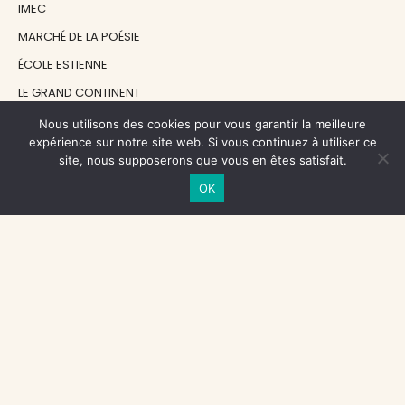
IMEC
MARCHÉ DE LA POÉSIE
ÉCOLE ESTIENNE
LE GRAND CONTINENT
DIACRITIK
Nous utilisons des cookies pour vous garantir la meilleure
expérience sur notre site web. Si vous continuez à utiliser ce
EN ATTENDANT NADEAU
site, nous supposerons que vous en êtes satisfait.
OK
NOS SOUTIENS
CENTRE NATIONAL DU LIVRE
RÉGION ÎLE-DE-FRANCE
MAIRIE PARIS CENTRE
FONDATION FMSH
FONDATION JAN MICHALSKI