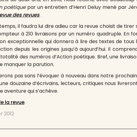
n poétique
par un entretien d’Henri Deluy mené par J
evue des revues
.
emps, il faudra lui dire adieu car la revue choisit de tire
ompteur à 210 livraisons par un numéro quadruple. En f
raison exceptionnelle qui donnera à lire des textes de tou
tion depuis les origines jusqu’à aujourd’hui. Il compren
totalité des numéros d’Action poétique. Bref, une livrais
 de manquer la parution.
terons pas sans l’évoquer à nouveau dans notre prochai
une douzaine d’écrivains, lecteurs, critiques nous livreron
e aventure qui s’achève.
 la revue
.
er 2012