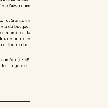
érôme Duwa dans
r sa révérence en
orme de bouquet
s les membres du
dra, en outre un
on collector dont
o
n numéro (n
48,
t leur regard sur