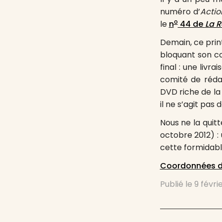
numéro d’
Actio
o
le
n
44 de
La R
Demain, ce print
bloquant son c
final : une liv
comité de rédac
DVD riche de la 
il ne s’agit pas
Nous ne la quit
octobre 2012) : 
cette formidabl
Coordonnées de
Publié le
9 févri