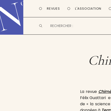
REVUES
L'ASSOCIATION
Chi
La revue
Chimè
Félix Guattari e
de « la science
données à
Term