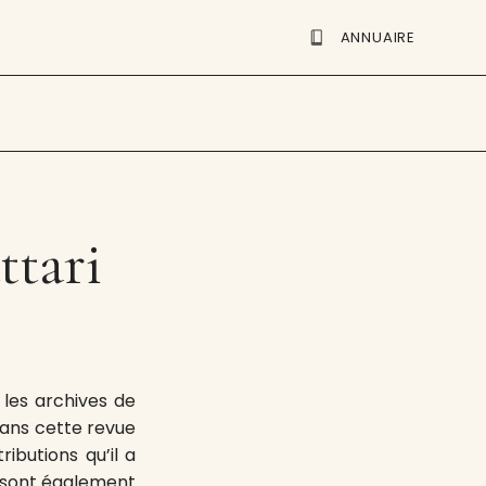
ANNUAIRE
ttari
 les archives de
 dans cette revue
ibutions qu’il a
s sont également