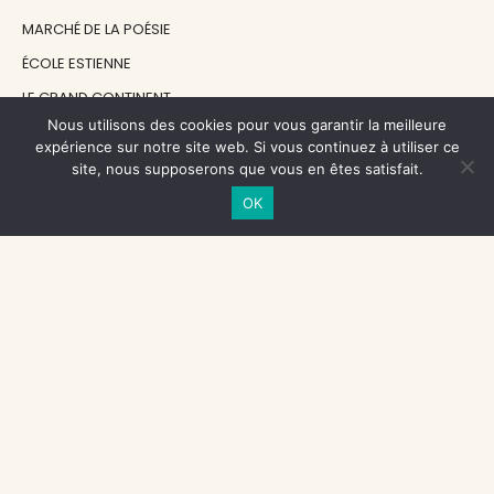
MARCHÉ DE LA POÉSIE
ÉCOLE ESTIENNE
LE GRAND CONTINENT
Nous utilisons des cookies pour vous garantir la meilleure
DIACRITIK
expérience sur notre site web. Si vous continuez à utiliser ce
EN ATTENDANT NADEAU
site, nous supposerons que vous en êtes satisfait.
OK
NOS SOUTIENS
CENTRE NATIONAL DU LIVRE
RÉGION ÎLE-DE-FRANCE
MAIRIE PARIS CENTRE
FONDATION FMSH
FONDATION JAN MICHALSKI
© 1998 - 2026, ENT'REVUES