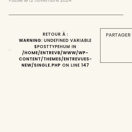
Publié le
12 novembre 2024
RETOUR À :
PARTAGER 
WARNING
: UNDEFINED VARIABLE
$POSTTYPEHUM IN
/HOME/ENTREVB/WWW/WP-
CONTENT/THEMES/ENTREVUES-
NEW/SINGLE.PHP
ON LINE
147