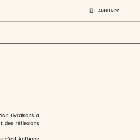
ANNUAIRE
ation
Livraisons
a
t des réflexions
ui c’est Anthony