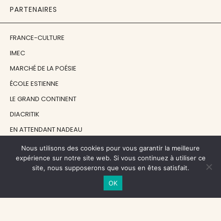
PARTENAIRES
FRANCE-CULTURE
IMEC
MARCHÉ DE LA POÉSIE
ÉCOLE ESTIENNE
LE GRAND CONTINENT
DIACRITIK
EN ATTENDANT NADEAU
Nous utilisons des cookies pour vous garantir la meilleure
NOS SOUTIENS
expérience sur notre site web. Si vous continuez à utiliser ce
site, nous supposerons que vous en êtes satisfait.
OK
CENTRE NATIONAL DU LIVRE
RÉGION ÎLE-DE-FRANCE
MAIRIE PARIS CENTRE