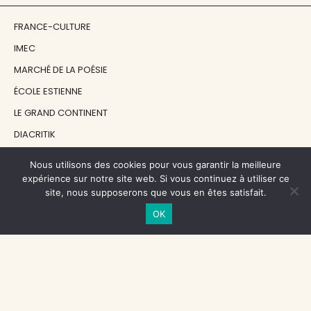
FRANCE-CULTURE
IMEC
MARCHÉ DE LA POÉSIE
ÉCOLE ESTIENNE
LE GRAND CONTINENT
DIACRITIK
EN ATTENDANT NADEAU
Nous utilisons des cookies pour vous garantir la meilleure
expérience sur notre site web. Si vous continuez à utiliser ce
site, nous supposerons que vous en êtes satisfait.
NOS SOUTIENS
OK
CENTRE NATIONAL DU LIVRE
RÉGION ÎLE-DE-FRANCE
MAIRIE PARIS CENTRE
FONDATION FMSH