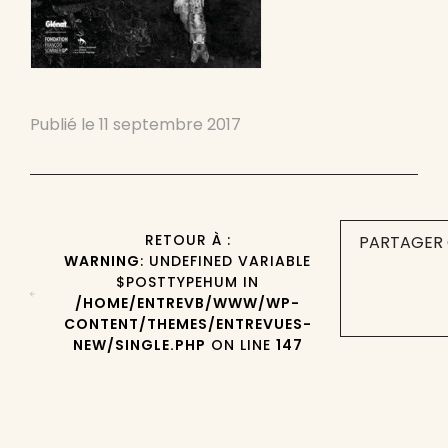
Publié le
11 septembre 2017
RETOUR À :
PARTAGER 
WARNING
: UNDEFINED VARIABLE
$POSTTYPEHUM IN
/HOME/ENTREVB/WWW/WP-
CONTENT/THEMES/ENTREVUES-
NEW/SINGLE.PHP
ON LINE
147