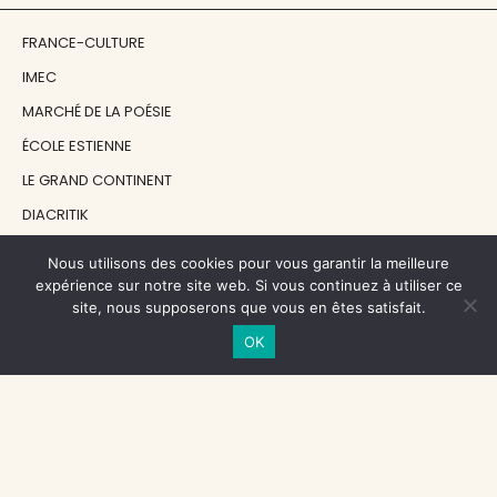
FRANCE-CULTURE
IMEC
MARCHÉ DE LA POÉSIE
ÉCOLE ESTIENNE
LE GRAND CONTINENT
DIACRITIK
EN ATTENDANT NADEAU
Nous utilisons des cookies pour vous garantir la meilleure
expérience sur notre site web. Si vous continuez à utiliser ce
site, nous supposerons que vous en êtes satisfait.
NOS SOUTIENS
OK
CENTRE NATIONAL DU LIVRE
RÉGION ÎLE-DE-FRANCE
MAIRIE PARIS CENTRE
FONDATION FMSH