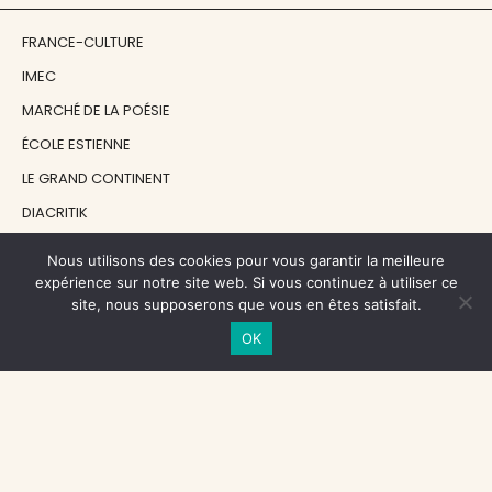
FRANCE-CULTURE
IMEC
MARCHÉ DE LA POÉSIE
ÉCOLE ESTIENNE
LE GRAND CONTINENT
DIACRITIK
EN ATTENDANT NADEAU
Nous utilisons des cookies pour vous garantir la meilleure
expérience sur notre site web. Si vous continuez à utiliser ce
site, nous supposerons que vous en êtes satisfait.
NOS SOUTIENS
OK
CENTRE NATIONAL DU LIVRE
RÉGION ÎLE-DE-FRANCE
MAIRIE PARIS CENTRE
FONDATION FMSH