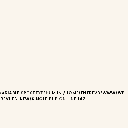
 VARIABLE $POSTTYPEHUM IN
/HOME/ENTREVB/WWW/WP-
REVUES-NEW/SINGLE.PHP
ON LINE
147