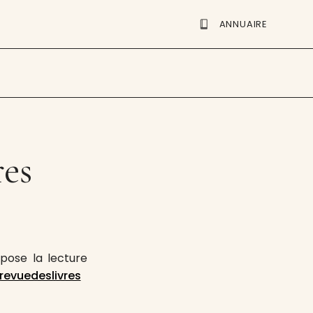
ANNUAIRE
res
pose la lecture
revuedeslivres