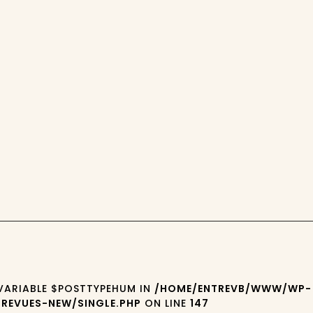
 VARIABLE $POSTTYPEHUM IN
/HOME/ENTREVB/WWW/WP-
REVUES-NEW/SINGLE.PHP
ON LINE
147