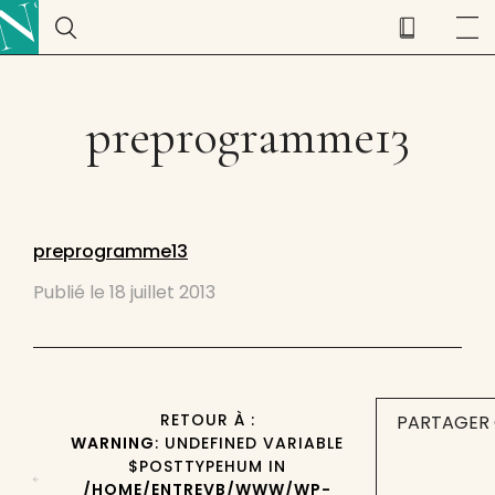
preprogramme13
preprogramme13
Publié le
18 juillet 2013
RETOUR À :
PARTAGER 
WARNING
: UNDEFINED VARIABLE
$POSTTYPEHUM IN
/HOME/ENTREVB/WWW/WP-