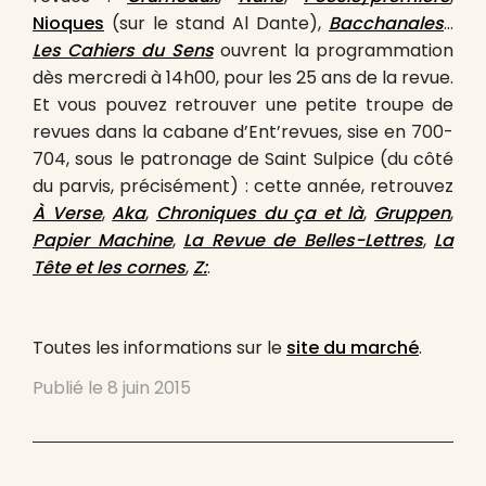
Nioques
(sur le stand Al Dante),
Bacchanales
…
Les Cahiers du Sens
ouvrent la programmation
dès mercredi à 14h00, pour les 25 ans de la revue.
Et vous pouvez retrouver une petite troupe de
revues dans la cabane d’Ent’revues, sise en 700-
704, sous le patronage de Saint Sulpice (du côté
du parvis, précisément) : cette année, retrouvez
À Verse
,
Aka
,
Chroniques du ça et là
,
Gruppen
,
Papier Machine
,
La Revue de Belles-Lettres
,
La
Tête et les cornes
,
Z:
.
Toutes les informations sur le
site du marché
.
Publié le
8 juin 2015