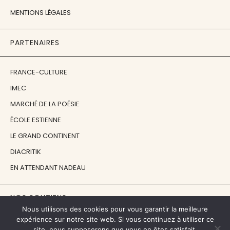
MENTIONS LÉGALES
PARTENAIRES
FRANCE-CULTURE
IMEC
MARCHÉ DE LA POÉSIE
ÉCOLE ESTIENNE
LE GRAND CONTINENT
DIACRITIK
EN ATTENDANT NADEAU
NOS SOUTIENS
Nous utilisons des cookies pour vous garantir la meilleure
expérience sur notre site web. Si vous continuez à utiliser ce
CENTRE NATIONAL DU LIVRE
site, nous supposerons que vous en êtes satisfait.