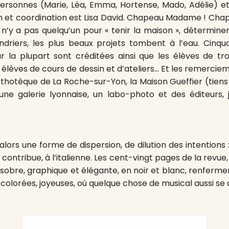
ersonnes (Marie, Léa, Emma, Hortense, Mado, Adélie) e
on et coordination est Lisa David. Chapeau Madame ! Chap
il n’y a pas quelqu’un pour « tenir la maison », détermine
endriers, les plus beaux projets tombent à l’eau. Cinq
r la plupart sont créditées ainsi que les élèves de tro
, élèves de cours de dessin et d’ateliers… Et les remerci
rthotèque de La Roche-sur-Yon, la Maison Gueffier (tiens 
une galerie lyonnaise, un labo-photo et des éditeurs, 
 alors une forme de dispersion, de dilution des intentions 
contribue, à l’italienne. Les cent-vingt pages de la revu
sobre, graphique et élégante, en noir et blanc, renferme
 colorées, joyeuses, où quelque chose de musical aussi se