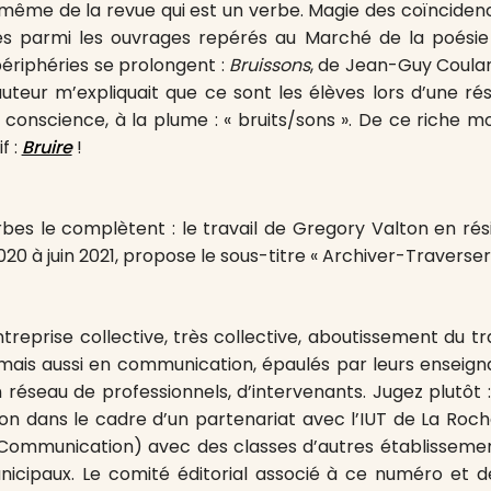
re même de la revue qui est un verbe. Magie des coïnciden
res parmi les ouvrages repérés au Marché de la poésie 
périphéries se prolongent :
Bruissons
, de Jean-Guy Coula
auteur m’expliquait que ce sont les élèves lors d’une rés
conscience, à la plume : « bruits/sons ». De ce riche m
if :
Bruire
!
bes le complètent : le travail de Gregory Valton en rés
 à juin 2021, propose le sous-titre « Archiver-Traverser 
entreprise collective, très collective, aboutissement du tr
 mais aussi en communication, épaulés par leurs enseigna
 réseau de professionnels, d’intervenants. Jugez plutôt :
on dans le cadre d’un partenariat avec l’IUT de La Roc
 Communication) avec des classes d’autres établissemen
nicipaux. Le comité éditorial associé à ce numéro et 