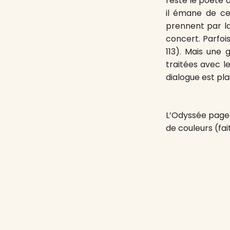
reste le poète d
il émane de c
prennent par la
concert. Parfois
113). Mais une 
traitées avec l
dialogue est pla
L’Odyssée page 5
de couleurs (fai