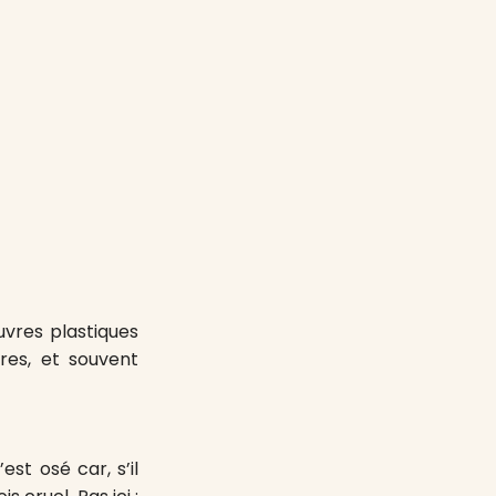
vres plastiques
es, et souvent
st osé car, s’il