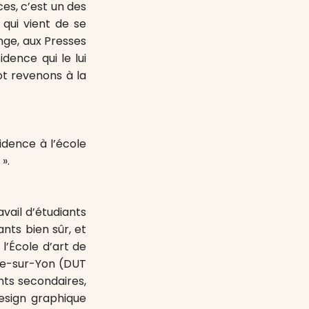
ces, c’est un des
qui vient de se
nge, aux Presses
idence qui le lui
ot revenons à la
idence à l’école
».
avail d’étudiants
nts bien sûr, et
 l’École d’art de
he-sur-Yon (DUT
ts secondaires,
design graphique