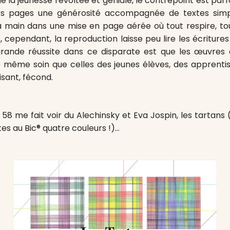
e la jeunesse révoltée et géniale, le contrepoint est parfois
es pages une générosité accompagnée de textes simpl
 main dans une mise en page aérée où tout respire, tou
, cependant, la reproduction laisse peu lire les écritures 
grande réussite dans ce disparate est que les œuvres 
e même soin que celles des jeunes élèves, des apprentis 
isant, fécond.
8 me fait voir du Alechinsky et Eva Jospin, les tartans (
tes au Bic® quatre couleurs !)…