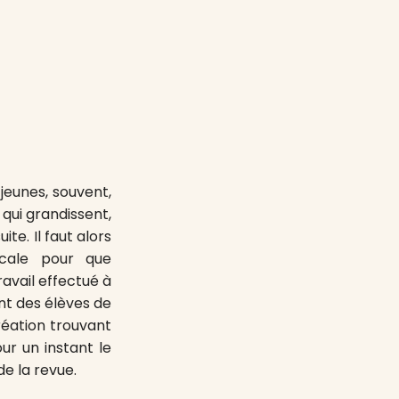
jeunes, souvent,
qui grandissent,
e. Il faut alors
micale pour que
ravail effectué à
nt des élèves de
réation trouvant
our un instant le
de la revue.