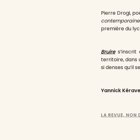
Pierre Drogi, po
contemporaine
première du lyc
Bruire
s’inscrit
territoire, dan
si denses qu’il
Yannick Kérav
LA REVUE, NON D