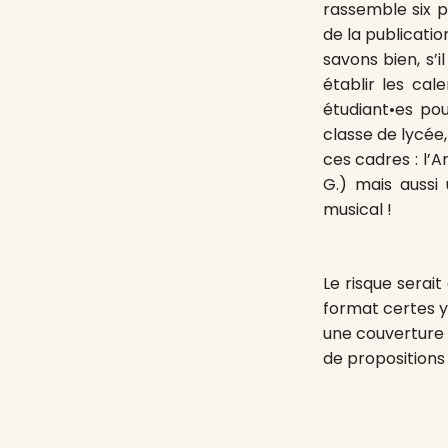
rassemble six p
de la publicati
savons bien, s’
établir les cal
étudiant•es pou
classe de lycée
ces cadres : l’A
G.) mais aussi 
musical !
Le risque serait
format certes y 
une couverture 
de propositions