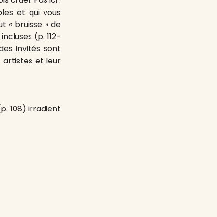
 cruel. Pas ici :
es et qui vous
t « bruisse » de
incluses (p. 112-
des invités sont
artistes et leur
p. 108) irradient