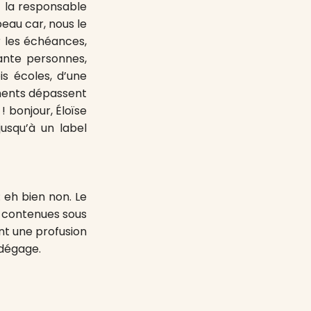
t la responsable
eau car, nous le
r les échéances,
uante personnes,
is écoles, d’une
ements dépassent
! bonjour, Éloïse
jusqu’à un label
: eh bien non. Le
e, contenues sous
nt une profusion
 dégage.