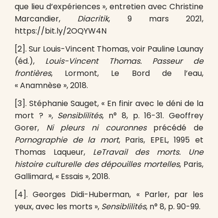
que lieu d’expériences », entretien avec Christine
Marcandier,
Diacritik
, 9 mars 2021,
https://bit.ly/2OQYW4N
[2]. Sur Louis-Vincent Thomas, voir Pauline Launay
(éd.),
Louis-Vincent Thomas. Passeur de
frontières
, Lormont, Le Bord de l’eau,
« Anamnèse », 2018.
[3]. Stéphanie Sauget, « En finir avec le déni de la
mort ? »,
Sensiblilités
, n° 8, p. 16-31. Geoffrey
Gorer,
Ni pleurs ni couronnes
précédé de
Pornographie de la mort
, Paris, EPEL, 1995 et
Thomas Laqueur,
LeTravail des morts. Une
histoire culturelle des dépouilles mortelles
, Paris,
Gallimard, « Essais », 2018.
[4]. Georges Didi-Huberman, « Parler, par les
yeux, avec les morts »,
Sensiblilités
, n° 8, p. 90-99.