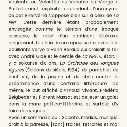
Virulente ou Veloutée ou Variable ou Vierge ».
Parfaitement explicite cependant, l’acronyme
de cet Énervé-là s’oppose bien sûr à celui de
La
NRF
. Cette dernière étant probablement
envisagée comme le témoin d’une époque
assoupie, le relief d’un continent littéraire
languissant. Le choix de ce repoussoir renvoie à la
bouillante verve d’Henri Béraud qui croisait le fer
avec André Gide et le cercle de
La NRF
. C’était, il
y a soixante-dix ans,
La Croisade des longues
figures
(Éditions du siècle, 1924), du pamphlet de
haut vol, de la poigne et du style contre la
prééminence d’une certaine littérature. De
même, le but affiché d’Arnaud Viviant, Frédéric
Beigbeder et Florent Massot est de jeter un galet
dans la mare politico-littéraire, et surtout d’y
faire des vagues.
Avec un sommaire où « Société, médias, musique,
droit à la paresse, [sont] traités, retraités et mal