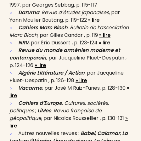
1997, par Georges Sebbag, p. 115-117
Daruma
. Revue d’études japonaises
, par
Yann Moulier Boutang, p. 119-122
» lire
Cahiers Marc Bloch
. Bulletin de l’association
Marc Bloch
, par Gilles Candar , p. 119
» lire
NRV
, par Éric Dussert , p. 123-124
» lire
Revue du monde arménien moderne et
contemporain
, par Jacqueline Pluet-Despatin ,
p. 124-126
» lire
Algérie Littérature / Action
, par Jacqueline
Pluet-Despatin , p. 126-128
» lire
Vacarme
, par José M Ruiz-Funes, p. 128-130
»
lire
Cahiers d’Europe
. Cultures, sociétés,
politiques
;
LiMes
. Revue française de
géopolitique
, par Nicolas Roussellier , p. 130-131
»
lire
Autres nouvelles revues :
Babel
,
Calamar
,
La
Lecture littéraire
,
Ligne de risque
,
La Loire en