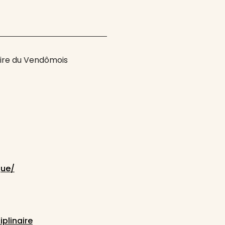
raire du Vendômois
que/
iplinaire