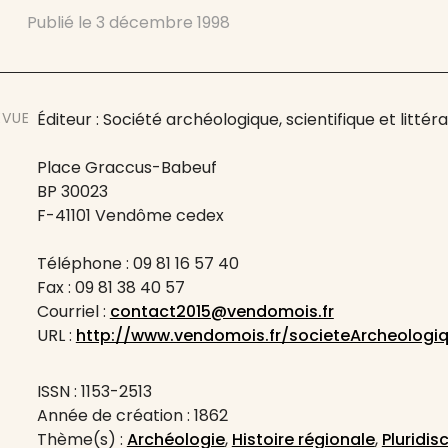
Publié le
3 décembre 1998
EVUE
Éditeur : Société archéologique, scientifique et litté
Place Graccus-Babeuf
BP 30023
F-41101 Vendôme cedex
Téléphone : 09 81 16 57 40
Fax : 09 81 38 40 57
Courriel :
contact2015@vendomois.fr
URL :
http://www.vendomois.fr/societeArcheologi
ISSN : 1153-2513
Année de création : 1862
Thème(s) :
Archéologie
,
Histoire régionale
,
Pluridisc