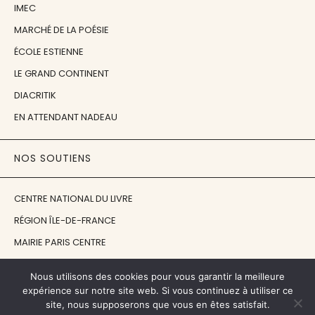
IMEC
MARCHÉ DE LA POÉSIE
ÉCOLE ESTIENNE
LE GRAND CONTINENT
DIACRITIK
EN ATTENDANT NADEAU
NOS SOUTIENS
CENTRE NATIONAL DU LIVRE
RÉGION ÎLE-DE-FRANCE
MAIRIE PARIS CENTRE
FONDATION FMSH
Nous utilisons des cookies pour vous garantir la meilleure
FONDATION JAN MICHALSKI
expérience sur notre site web. Si vous continuez à utiliser ce
site, nous supposerons que vous en êtes satisfait.