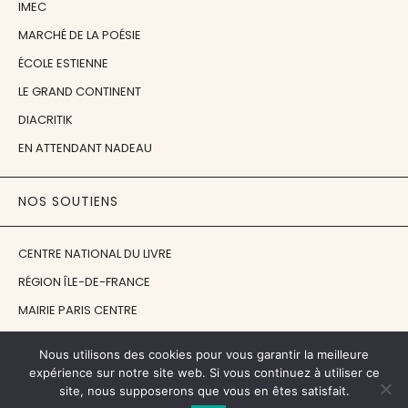
IMEC
MARCHÉ DE LA POÉSIE
ÉCOLE ESTIENNE
LE GRAND CONTINENT
DIACRITIK
EN ATTENDANT NADEAU
NOS SOUTIENS
CENTRE NATIONAL DU LIVRE
RÉGION ÎLE-DE-FRANCE
MAIRIE PARIS CENTRE
FONDATION FMSH
Nous utilisons des cookies pour vous garantir la meilleure
FONDATION JAN MICHALSKI
expérience sur notre site web. Si vous continuez à utiliser ce
site, nous supposerons que vous en êtes satisfait.