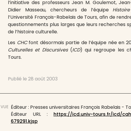
l’initiative des professeurs Jean M. Goulemot, Jea
Didier Masseau, chercheurs de l’équipe
Histoi
l’Université François-Rabelais de Tours
,
afin de rendr
questionnements plus larges que leurs recherches sp
de l’histoire culturelle.
Les
CHC
font désormais partie de l’équipe née en 20
Culturelles et Discursives
(
ICD
) qui regroupe les c
Tours.
Publié le
28 août 2003
EVUE
Éditeur : Presses universitaires François Rabelais - T
Éditeur URL :
https://icd.univ-tours.fr/icd/cah
679291.kjsp