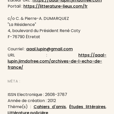
Éditeur URL :
https://aaal-lupin.jimdofree.com
Portail :
https://litterature-lieux.com/fr
c/o C. & Pierre-A. DUMARQUEZ
"La Résidence"
4, boulevard du Président René Coty
F-76790 Étretat
Courriel :
aaal.lupin@gmail.com
URL :
https://aaal-
lupin.jimdofree.com/archives-de-l-echo-de-
france/
MÉTA :
ISSN Electronique : 2608-3787
Année de création : 2012
Thème(s) :
Cahiers d'amis
,
Études littéraires
,
Littérature policière