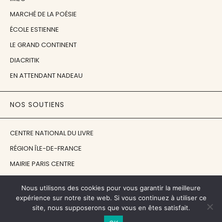
MARCHÉ DE LA POÉSIE
ÉCOLE ESTIENNE
LE GRAND CONTINENT
DIACRITIK
EN ATTENDANT NADEAU
NOS SOUTIENS
CENTRE NATIONAL DU LIVRE
RÉGION ÎLE-DE-FRANCE
MAIRIE PARIS CENTRE
FONDATION FMSH
Nous utilisons des cookies pour vous garantir la meilleure
FONDATION JAN MICHALSKI
expérience sur notre site web. Si vous continuez à utiliser ce
site, nous supposerons que vous en êtes satisfait.
© 1998 - 2026, ENT'REVUES