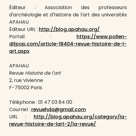
Éditeur : Association des professeurs
d'archéologie et d'histoire de l'art des universités
APAHAU
Éditeur URL :
http://blog.apahau.org/
Portail :
https://www.pollen-
difpop.com/article-18404-revue-histoire-de-l-
art.aspx
APAHAU
Revue
Histoire de l'art
2, rue Vivienne
F-75002 Paris
Téléphone : 01 47 03 84 00
Courriel :
revuehda@gmail.com
URL :
http://blog.apahau.org/category/la-
revue-histoire-de-lart-2/la-revue/