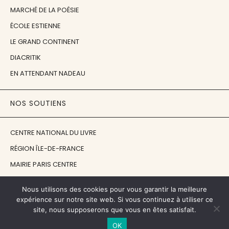
MARCHÉ DE LA POÉSIE
ÉCOLE ESTIENNE
LE GRAND CONTINENT
DIACRITIK
EN ATTENDANT NADEAU
NOS SOUTIENS
CENTRE NATIONAL DU LIVRE
RÉGION ÎLE-DE-FRANCE
MAIRIE PARIS CENTRE
FONDATION FMSH
Nous utilisons des cookies pour vous garantir la meilleure
FONDATION JAN MICHALSKI
expérience sur notre site web. Si vous continuez à utiliser ce
site, nous supposerons que vous en êtes satisfait.
© 1998 - 2026, ENT'REVUES
OK