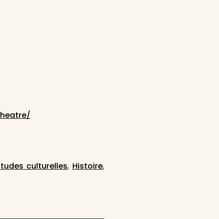
theatre/
Études culturelles
,
Histoire
,