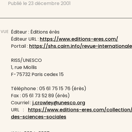
Publié le
23 décembre 2001
EVUE
Éditeur : Éditions érès
Éditeur URL :
https://www.editions-eres.com/
Portail :
https://shs.cairn.info/revue-internationa
RISS/UNESCO
1, rue Miollis
F-75732 Paris cedex 15
Téléphone : 05 61 75 15 76 (érès)
Fax : 05 61 73 52 89 (érès)
Courriel :
j.crowley@unesco.org
URL :
https://www.editions-eres.com/collection/
des-sciences-sociales