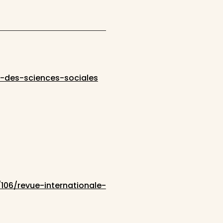
le-des-sciences-sociales
106/revue-internationale-