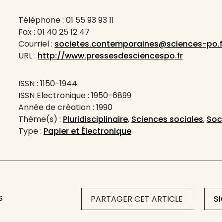
Téléphone : 01 55 93 93 11
Fax : 01 40 25 12 47
Courriel :
societes.contemporaines@sciences-po.f
URL :
http://www.pressesdesciencespo.fr
ISSN : 1150-1944
ISSN Electronique : 1950-6899
Année de création : 1990
Thème(s) :
Pluridisciplinaire
,
Sciences sociales
,
Soc
Type :
Papier et Électronique
S
PARTAGER CET ARTICLE
S